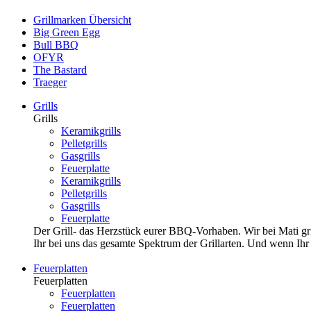
Grillmarken Übersicht
Big Green Egg
Bull BBQ
OFYR
The Bastard
Traeger
Grills
Grills
Keramikgrills
Pelletgrills
Gasgrills
Feuerplatte
Keramikgrills
Pelletgrills
Gasgrills
Feuerplatte
Der Grill- das Herzstück eurer BBQ-Vorhaben. Wir bei Mati grill
Ihr bei uns das gesamte Spektrum der Grillarten. Und wenn Ihr li
Feuerplatten
Feuerplatten
Feuerplatten
Feuerplatten