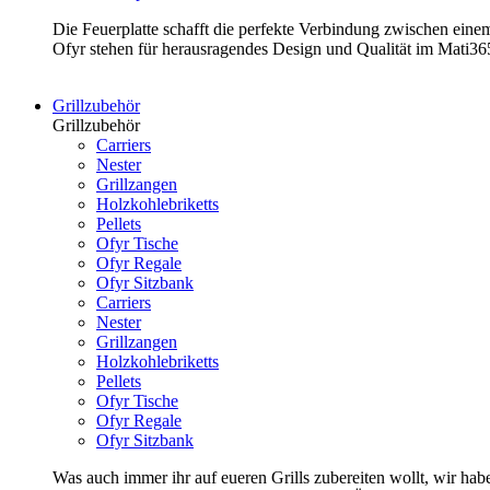
Die Feuerplatte schafft die perfekte Verbindung zwischen ein
Ofyr stehen für herausragendes Design und Qualität im Mati3
Grillzubehör
Grillzubehör
Carriers
Nester
Grillzangen
Holzkohlebriketts
Pellets
Ofyr Tische
Ofyr Regale
Ofyr Sitzbank
Carriers
Nester
Grillzangen
Holzkohlebriketts
Pellets
Ofyr Tische
Ofyr Regale
Ofyr Sitzbank
Was auch immer ihr auf eueren Grills zubereiten wollt, wir hab