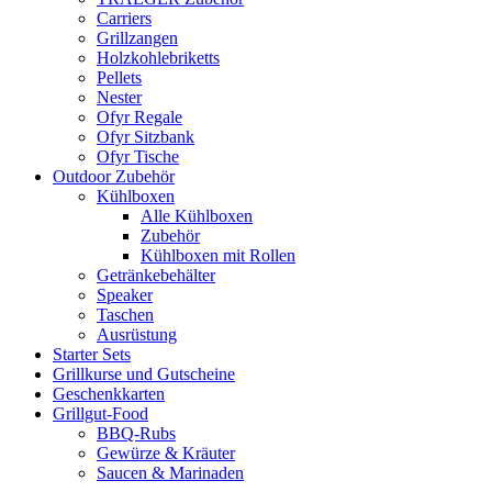
Carriers
Grillzangen
Holzkohlebriketts
Pellets
Nester
Ofyr Regale
Ofyr Sitzbank
Ofyr Tische
Outdoor Zubehör
Kühlboxen
Alle Kühlboxen
Zubehör
Kühlboxen mit Rollen
Getränkebehälter
Speaker
Taschen
Ausrüstung
Starter Sets
Grillkurse und Gutscheine
Geschenkkarten
Grillgut-Food
BBQ-Rubs
Gewürze & Kräuter
Saucen & Marinaden