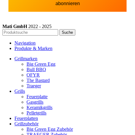
Mati GmbH
2022 - 2025
Suche
Navigation
Produkte & Marken
Grillmarken
Big Green Egg
Bull BBQ
OFYR
The Bastard
Traeger
Grills
Feuerplatte
Gasgrills
Keramikgrills
Pelletgrills
Feuerplatten
Grillzubehör
Big Green Egg Zubehör
TRAEGER Zubehör