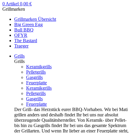
0
Artikel
0,00
€
Grillmarken
Grillmarken Übersicht
Big Green Egg
Bull BBQ
OFYR
The Bastard
Traeger
Grills
Grills
Keramikgrills
Pelletgrills
Gasgrills
Feuerplatte
Keramikgrills
Pelletgrills
Gasgrills
Feuerplatte
Der Grill- das Herzstück eurer BBQ-Vorhaben. Wir bei Mati
grillen anders und deshalb findet Ihr bei uns nur absolut
überzeugende Qualitätshersteller. Von Keramik- über Pellet-
bis hin zu Gasgrills findet Ihr bei uns das gesamte Spektrum
der Grillarten. Und wenn Ihr lieber an einer Feuerplatte steht,