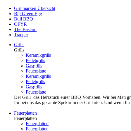
Grillmarken Übersicht
Big Green Egg
Bull BBQ
OFYR
The Bastard
Traeger
Grills
Grills
Keramikgrills
Pelletgrills
Gasgrills
Feuerplatte
Keramikgrills
Pelletgrills
Gasgrills
Feuerplatte
Der Grill- das Herzstück eurer BBQ-Vorhaben. Wir bei Mati grill
Ihr bei uns das gesamte Spektrum der Grillarten. Und wenn Ihr li
Feuerplatten
Feuerplatten
Feuerplatten
Feuerplatten