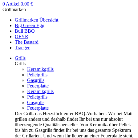
0
Artikel
0,00
€
Grillmarken
Grillmarken Übersicht
Big Green Egg
Bull BBQ
OFYR
The Bastard
Traeger
Grills
Grills
Keramikgrills
Pelletgrills
Gasgrills
Feuerplatte
Keramikgrills
Pelletgrills
Gasgrills
Feuerplatte
Der Grill- das Herzstück eurer BBQ-Vorhaben. Wir bei Mati
grillen anders und deshalb findet Ihr bei uns nur absolut
überzeugende Qualitätshersteller. Von Keramik- über Pellet-
bis hin zu Gasgrills findet Ihr bei uns das gesamte Spektrum
der Grillarten. Und wenn Ihr lieber an einer Feuerplatte steht,