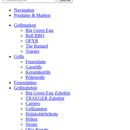
Navigation
Produkte & Marken
Grillmarken
Big Green Egg
Bull BBQ
OFYR
The Bastard
Traeger
Grills
Feuerplatte
Gasgrills
Keramikgrills
Pelletgrills
Feuerplatten
Grillzubehör
Big Green Egg Zubehör
TRAEGER Zubehör
Carriers
Grillzangen
Holzkohlebriketts
Pellets
Nester
Ofyr Regale