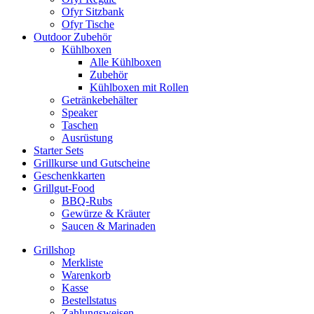
Ofyr Sitzbank
Ofyr Tische
Outdoor Zubehör
Kühlboxen
Alle Kühlboxen
Zubehör
Kühlboxen mit Rollen
Getränkebehälter
Speaker
Taschen
Ausrüstung
Starter Sets
Grillkurse und Gutscheine
Geschenkkarten
Grillgut-Food
BBQ-Rubs
Gewürze & Kräuter
Saucen & Marinaden
Grillshop
Merkliste
Warenkorb
Kasse
Bestellstatus
Zahlungsweisen