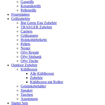
Gasgrills
Keramikgrills
Pelletgrills
Feuerplatten
Grillzubehör
Big Green Egg Zubehör
TRAEGER Zubehör
Carriers
Grillzangen
Holzkohlebriketts
Pellets
Nester
Ofyr Regale
Ofyr Sitzbank
Ofyr Tische
Outdoor Zubehör
Kühlboxen
Alle Kühlboxen
Zubehör
Kühlboxen mit Rollen
Getränkebehälter
Speaker
Taschen
Ausrüstung
Starter Sets