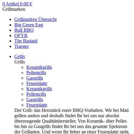
0
Artikel
0,00
€
Grillmarken
Grillmarken Übersicht
Big Green Egg
Bull BBQ
OFYR
The Bastard
Traeger
Grills
Grills
Keramikgrills
Pelletgrills
Gasgrills
Feuerplatte
Keramikgrills
Pelletgrills
Gasgrills
Feuerplatte
Der Grill- das Herzstück eurer BBQ-Vorhaben. Wir bei Mati
grillen anders und deshalb findet Ihr bei uns nur absolut
überzeugende Qualitätshersteller. Von Keramik- über Pellet-
bis hin zu Gasgrills findet Ihr bei uns das gesamte Spektrum
der Grillarten. Und wenn Ihr lieber an einer Feuerplatte steht,