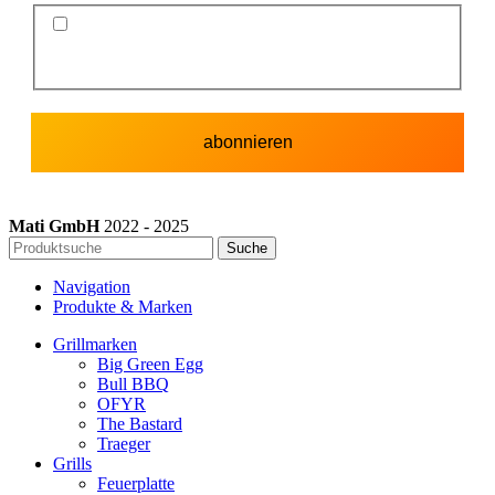
Ich stimme der Datenschutzerklärung und der
Speicherung meiner Daten zum Zwecke des
Newsletterversands zu.
Mati GmbH
2022 - 2025
Suche
Navigation
Produkte & Marken
Grillmarken
Big Green Egg
Bull BBQ
OFYR
The Bastard
Traeger
Grills
Feuerplatte