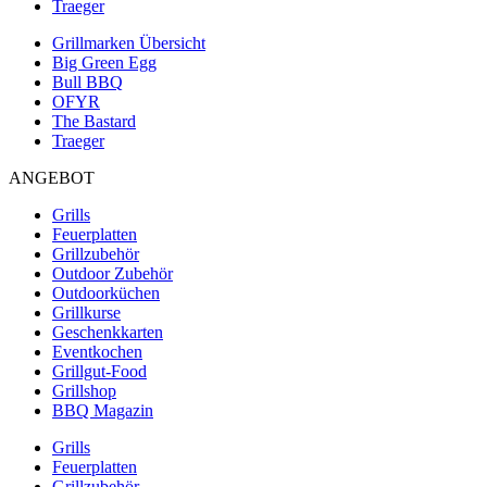
Traeger
Grillmarken Übersicht
Big Green Egg
Bull BBQ
OFYR
The Bastard
Traeger
ANGEBOT
Grills
Feuerplatten
Grillzubehör
Outdoor Zubehör
Outdoorküchen
Grillkurse
Geschenkkarten
Eventkochen
Grillgut-Food
Grillshop
BBQ Magazin
Grills
Feuerplatten
Grillzubehör