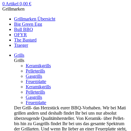
0
Artikel
0,00
€
Grillmarken
Grillmarken Übersicht
Big Green Egg
Bull BBQ
OFYR
The Bastard
Traeger
Grills
Grills
Keramikgrills
Pelletgrills
Gasgrills
Feuerplatte
Keramikgrills
Pelletgrills
Gasgrills
Feuerplatte
Der Grill- das Herzstück eurer BBQ-Vorhaben. Wir bei Mati
grillen anders und deshalb findet Ihr bei uns nur absolut
überzeugende Qualitätshersteller. Von Keramik- über Pellet-
bis hin zu Gasgrills findet Ihr bei uns das gesamte Spektrum
der Grillarten. Und wenn Ihr lieber an einer Feuerplatte steht,