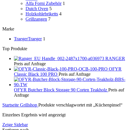
Alfa Forni Zubehör
1
Dutch Oven
5
Holzkohlebriketts
4
Grillzangen
7
Marke
Traeger
Traeger
1
Top Produkte
RANGER
Preis auf Anfrage
OFYR
Classic Black 100 PRO
Preis auf Anfrage
OFYR Butcher Block Storage 90 Corten Teakholz
Preis auf
Anfrage
Startseite
Grillshop
Produkte verschlagwortet mit „Küchenpinsel“
Einzelnes Ergebnis wird angezeigt
Zeige Sidebar
Sortieren nach