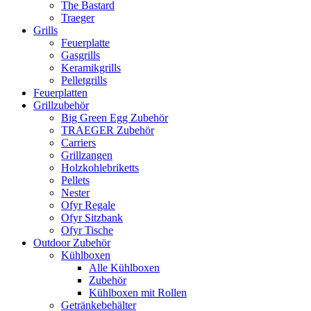
The Bastard
Traeger
Grills
Feuerplatte
Gasgrills
Keramikgrills
Pelletgrills
Feuerplatten
Grillzubehör
Big Green Egg Zubehör
TRAEGER Zubehör
Carriers
Grillzangen
Holzkohlebriketts
Pellets
Nester
Ofyr Regale
Ofyr Sitzbank
Ofyr Tische
Outdoor Zubehör
Kühlboxen
Alle Kühlboxen
Zubehör
Kühlboxen mit Rollen
Getränkebehälter