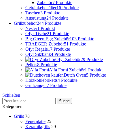
Zubehör
7 Produkte
Getränkebehälter
16 Produkte
Taschen
3 Produkte
Ausrüstung
24 Produkte
Grillzubehör
244 Produkte
Nester
1 Produkt
Ofyr Tische
21 Produkte
Big Green Egg Zubehör
103 Produkte
TRAEGER Zubehör
51 Produkte
Ofyr Regale
17 Produkte
Ofyr Sitzbank
4 Produkte
Ofyr Zubehör
29 Produkte
Pellets
8 Produkte
Alfa Forni Zubehör
1 Produkt
Dutch Oven
5 Produkte
Holzkohlebriketts
4 Produkte
Grillzangen
7 Produkte
Schließen
Suche
Kategorien
Grills
78
Feuerplatte
25
Keramikgrills
29