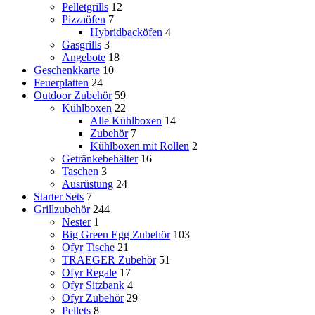
Pelletgrills
12
Pizzaöfen
7
Hybridbacköfen
4
Gasgrills
3
Angebote
18
Geschenkkarte
10
Feuerplatten
24
Outdoor Zubehör
59
Kühlboxen
22
Alle Kühlboxen
14
Zubehör
7
Kühlboxen mit Rollen
2
Getränkebehälter
16
Taschen
3
Ausrüstung
24
Starter Sets
7
Grillzubehör
244
Nester
1
Big Green Egg Zubehör
103
Ofyr Tische
21
TRAEGER Zubehör
51
Ofyr Regale
17
Ofyr Sitzbank
4
Ofyr Zubehör
29
Pellets
8