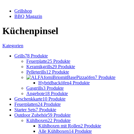
Grillshop
BBQ Magazin
Küchenpinsel
Kategorien
Grills
78 Produkte
Feuerplatte
25 Produkte
Keramikgrills
29 Produkte
Pelletgrills
12 Produkte
Pizzaöfen
7 Produkte
Hybridbacköfen
4 Produkte
Gasgrills
3 Produkte
Angebote
18 Produkte
Geschenkkarte
10 Produkte
Feuerplatten
24 Produkte
Starter Sets
7 Produkte
Outdoor Zubehör
59 Produkte
Kühlboxen
22 Produkte
Kühlboxen mit Rollen
2 Produkte
Alle Kühlboxen
14 Produkte