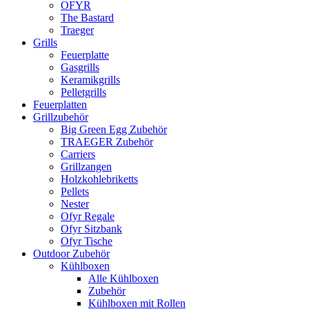
OFYR
The Bastard
Traeger
Grills
Feuerplatte
Gasgrills
Keramikgrills
Pelletgrills
Feuerplatten
Grillzubehör
Big Green Egg Zubehör
TRAEGER Zubehör
Carriers
Grillzangen
Holzkohlebriketts
Pellets
Nester
Ofyr Regale
Ofyr Sitzbank
Ofyr Tische
Outdoor Zubehör
Kühlboxen
Alle Kühlboxen
Zubehör
Kühlboxen mit Rollen