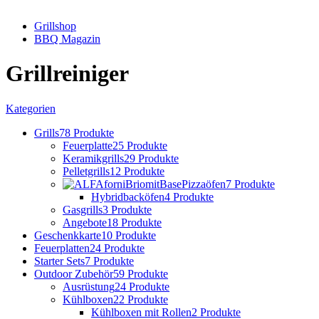
Grillshop
BBQ Magazin
Grillreiniger
Kategorien
Grills
78 Produkte
Feuerplatte
25 Produkte
Keramikgrills
29 Produkte
Pelletgrills
12 Produkte
Pizzaöfen
7 Produkte
Hybridbacköfen
4 Produkte
Gasgrills
3 Produkte
Angebote
18 Produkte
Geschenkkarte
10 Produkte
Feuerplatten
24 Produkte
Starter Sets
7 Produkte
Outdoor Zubehör
59 Produkte
Ausrüstung
24 Produkte
Kühlboxen
22 Produkte
Kühlboxen mit Rollen
2 Produkte