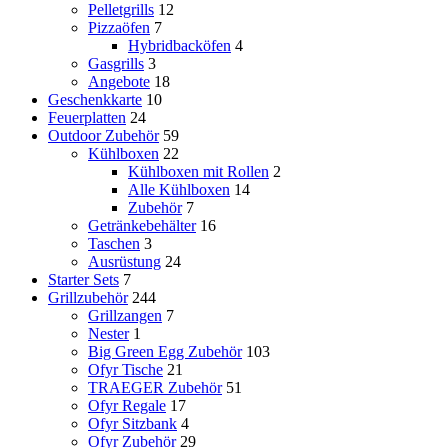
Pelletgrills
12
Pizzaöfen
7
Hybridbacköfen
4
Gasgrills
3
Angebote
18
Geschenkkarte
10
Feuerplatten
24
Outdoor Zubehör
59
Kühlboxen
22
Kühlboxen mit Rollen
2
Alle Kühlboxen
14
Zubehör
7
Getränkebehälter
16
Taschen
3
Ausrüstung
24
Starter Sets
7
Grillzubehör
244
Grillzangen
7
Nester
1
Big Green Egg Zubehör
103
Ofyr Tische
21
TRAEGER Zubehör
51
Ofyr Regale
17
Ofyr Sitzbank
4
Ofyr Zubehör
29