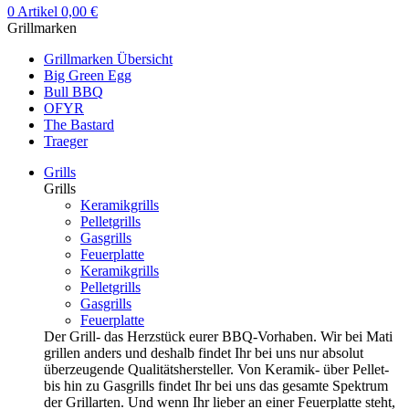
0
Artikel
0,00
€
Grillmarken
Grillmarken Übersicht
Big Green Egg
Bull BBQ
OFYR
The Bastard
Traeger
Grills
Grills
Keramikgrills
Pelletgrills
Gasgrills
Feuerplatte
Keramikgrills
Pelletgrills
Gasgrills
Feuerplatte
Der Grill- das Herzstück eurer BBQ-Vorhaben. Wir bei Mati
grillen anders und deshalb findet Ihr bei uns nur absolut
überzeugende Qualitätshersteller. Von Keramik- über Pellet-
bis hin zu Gasgrills findet Ihr bei uns das gesamte Spektrum
der Grillarten. Und wenn Ihr lieber an einer Feuerplatte steht,