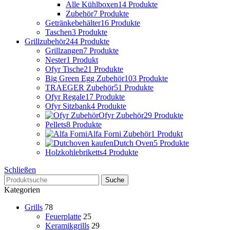
Alle Kühlboxen
14 Produkte
Zubehör
7 Produkte
Getränkebehälter
16 Produkte
Taschen
3 Produkte
Grillzubehör
244 Produkte
Grillzangen
7 Produkte
Nester
1 Produkt
Ofyr Tische
21 Produkte
Big Green Egg Zubehör
103 Produkte
TRAEGER Zubehör
51 Produkte
Ofyr Regale
17 Produkte
Ofyr Sitzbank
4 Produkte
Ofyr Zubehör
29 Produkte
Pellets
8 Produkte
Alfa Forni Zubehör
1 Produkt
Dutch Oven
5 Produkte
Holzkohlebriketts
4 Produkte
Schließen
Suche
Kategorien
Grills
78
Feuerplatte
25
Keramikgrills
29