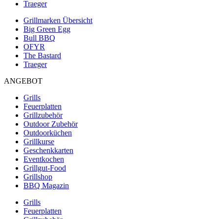
Traeger
Grillmarken Übersicht
Big Green Egg
Bull BBQ
OFYR
The Bastard
Traeger
ANGEBOT
Grills
Feuerplatten
Grillzubehör
Outdoor Zubehör
Outdoorküchen
Grillkurse
Geschenkkarten
Eventkochen
Grillgut-Food
Grillshop
BBQ Magazin
Grills
Feuerplatten