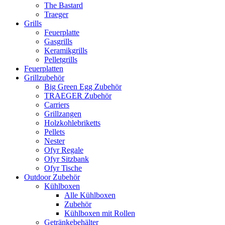
The Bastard
Traeger
Grills
Feuerplatte
Gasgrills
Keramikgrills
Pelletgrills
Feuerplatten
Grillzubehör
Big Green Egg Zubehör
TRAEGER Zubehör
Carriers
Grillzangen
Holzkohlebriketts
Pellets
Nester
Ofyr Regale
Ofyr Sitzbank
Ofyr Tische
Outdoor Zubehör
Kühlboxen
Alle Kühlboxen
Zubehör
Kühlboxen mit Rollen
Getränkebehälter