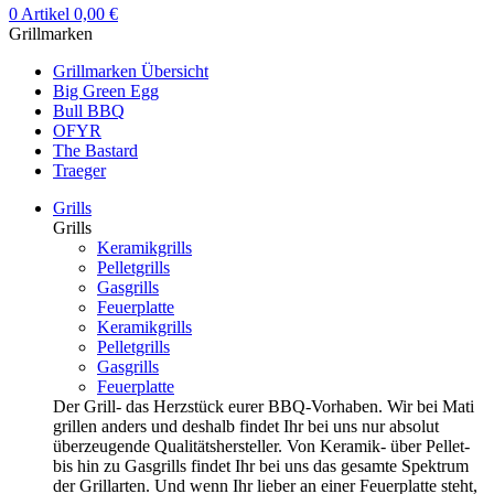
0
Artikel
0,00
€
Grillmarken
Grillmarken Übersicht
Big Green Egg
Bull BBQ
OFYR
The Bastard
Traeger
Grills
Grills
Keramikgrills
Pelletgrills
Gasgrills
Feuerplatte
Keramikgrills
Pelletgrills
Gasgrills
Feuerplatte
Der Grill- das Herzstück eurer BBQ-Vorhaben. Wir bei Mati
grillen anders und deshalb findet Ihr bei uns nur absolut
überzeugende Qualitätshersteller. Von Keramik- über Pellet-
bis hin zu Gasgrills findet Ihr bei uns das gesamte Spektrum
der Grillarten. Und wenn Ihr lieber an einer Feuerplatte steht,