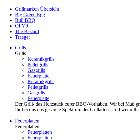
Grillmarken Übersicht
Big Green Egg
Bull BBQ
OFYR
The Bastard
Traeger
Grills
Grills
Keramikgrills
Pelletgrills
Gasgrills
Feuerplatte
Keramikgrills
Pelletgrills
Gasgrills
Feuerplatte
Der Grill- das Herzstück eurer BBQ-Vorhaben. Wir bei Mati grill
Ihr bei uns das gesamte Spektrum der Grillarten. Und wenn Ihr li
Feuerplatten
Feuerplatten
Feuerplatten
Feuerplatten