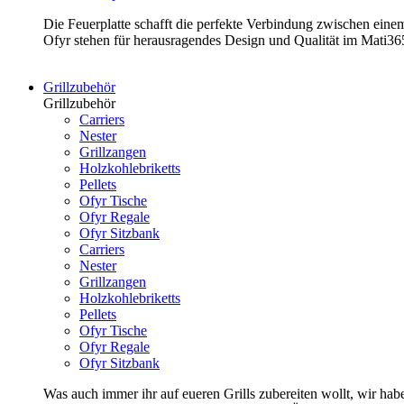
Die Feuerplatte schafft die perfekte Verbindung zwischen ein
Ofyr stehen für herausragendes Design und Qualität im Mati3
Grillzubehör
Grillzubehör
Carriers
Nester
Grillzangen
Holzkohlebriketts
Pellets
Ofyr Tische
Ofyr Regale
Ofyr Sitzbank
Carriers
Nester
Grillzangen
Holzkohlebriketts
Pellets
Ofyr Tische
Ofyr Regale
Ofyr Sitzbank
Was auch immer ihr auf eueren Grills zubereiten wollt, wir hab