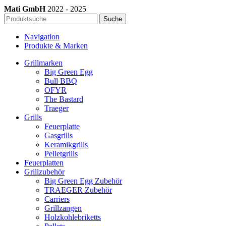
Mati GmbH
2022 - 2025
Suche
Navigation
Produkte & Marken
Grillmarken
Big Green Egg
Bull BBQ
OFYR
The Bastard
Traeger
Grills
Feuerplatte
Gasgrills
Keramikgrills
Pelletgrills
Feuerplatten
Grillzubehör
Big Green Egg Zubehör
TRAEGER Zubehör
Carriers
Grillzangen
Holzkohlebriketts