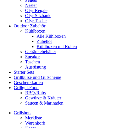
Pellets
Nester
Ofyr Regale
Ofyr Sitzbank
Ofyr Tische
Outdoor Zubehör
Kühlboxen
Alle Kühlboxen
Zubehör
Kühlboxen mit Rollen
Getränkebehälter
Speaker
Taschen
Ausrüstung
Starter Sets
Grillkurse und Gutscheine
Geschenkkarten
Grillgut-Food
BBQ-Rubs
Gewürze & Kräuter
Saucen & Marinaden
Grillshop
Merkliste
Warenkorb