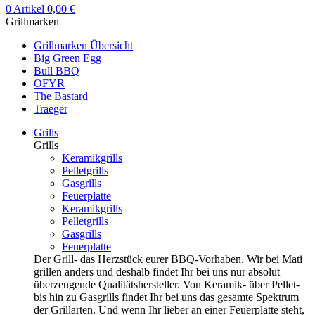
0
Artikel
0,00
€
Grillmarken
Grillmarken Übersicht
Big Green Egg
Bull BBQ
OFYR
The Bastard
Traeger
Grills
Grills
Keramikgrills
Pelletgrills
Gasgrills
Feuerplatte
Keramikgrills
Pelletgrills
Gasgrills
Feuerplatte
Der Grill- das Herzstück eurer BBQ-Vorhaben. Wir bei Mati
grillen anders und deshalb findet Ihr bei uns nur absolut
überzeugende Qualitätshersteller. Von Keramik- über Pellet-
bis hin zu Gasgrills findet Ihr bei uns das gesamte Spektrum
der Grillarten. Und wenn Ihr lieber an einer Feuerplatte steht,