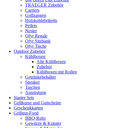
TRAEGER Zubehör
Carriers
Grillzangen
Holzkohlebriketts
Pellets
Nester
Ofyr Regale
Ofyr Sitzbank
Ofyr Tische
Outdoor Zubehör
Kühlboxen
Alle Kühlboxen
Zubehör
Kühlboxen mit Rollen
Getränkebehälter
Speaker
Taschen
Ausrüstung
Starter Sets
Grillkurse und Gutscheine
Geschenkkarten
Grillgut-Food
BBQ-Rubs
Gewürze & Kräuter