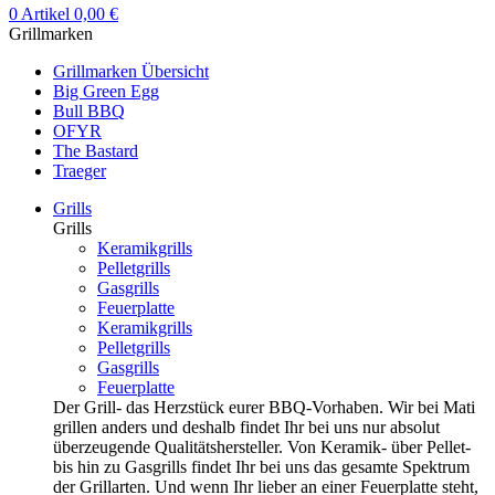
0
Artikel
0,00
€
Grillmarken
Grillmarken Übersicht
Big Green Egg
Bull BBQ
OFYR
The Bastard
Traeger
Grills
Grills
Keramikgrills
Pelletgrills
Gasgrills
Feuerplatte
Keramikgrills
Pelletgrills
Gasgrills
Feuerplatte
Der Grill- das Herzstück eurer BBQ-Vorhaben. Wir bei Mati
grillen anders und deshalb findet Ihr bei uns nur absolut
überzeugende Qualitätshersteller. Von Keramik- über Pellet-
bis hin zu Gasgrills findet Ihr bei uns das gesamte Spektrum
der Grillarten. Und wenn Ihr lieber an einer Feuerplatte steht,