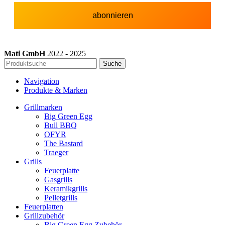
Mati GmbH
2022 - 2025
Suche
Navigation
Produkte & Marken
Grillmarken
Big Green Egg
Bull BBQ
OFYR
The Bastard
Traeger
Grills
Feuerplatte
Gasgrills
Keramikgrills
Pelletgrills
Feuerplatten
Grillzubehör
Big Green Egg Zubehör