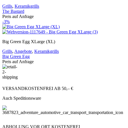
Grills
,
Keramikgrills
The Bastard
Preis auf Anfrage
-3%
Big Green Egg XLarge (XL)
Grills
,
Angebote
,
Keramikgrills
Big Green Egg
Preis auf Anfrage
VERSANDKOSTENFREI AB 50,– €
Auch Speditionsware
ABHOLUNG VOR ORT KOSTENFREI