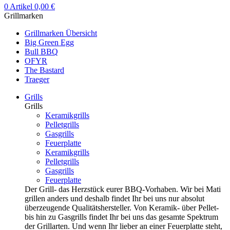
0
Artikel
0,00
€
Grillmarken
Grillmarken Übersicht
Big Green Egg
Bull BBQ
OFYR
The Bastard
Traeger
Grills
Grills
Keramikgrills
Pelletgrills
Gasgrills
Feuerplatte
Keramikgrills
Pelletgrills
Gasgrills
Feuerplatte
Der Grill- das Herzstück eurer BBQ-Vorhaben. Wir bei Mati
grillen anders und deshalb findet Ihr bei uns nur absolut
überzeugende Qualitätshersteller. Von Keramik- über Pellet-
bis hin zu Gasgrills findet Ihr bei uns das gesamte Spektrum
der Grillarten. Und wenn Ihr lieber an einer Feuerplatte steht,