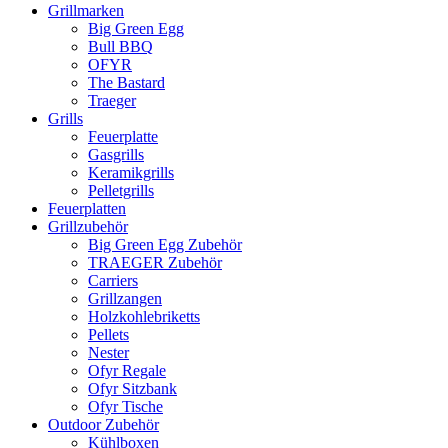
Grillmarken
Big Green Egg
Bull BBQ
OFYR
The Bastard
Traeger
Grills
Feuerplatte
Gasgrills
Keramikgrills
Pelletgrills
Feuerplatten
Grillzubehör
Big Green Egg Zubehör
TRAEGER Zubehör
Carriers
Grillzangen
Holzkohlebriketts
Pellets
Nester
Ofyr Regale
Ofyr Sitzbank
Ofyr Tische
Outdoor Zubehör
Kühlboxen