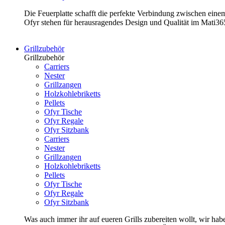
Die Feuerplatte schafft die perfekte Verbindung zwischen ein
Ofyr stehen für herausragendes Design und Qualität im Mati3
Grillzubehör
Grillzubehör
Carriers
Nester
Grillzangen
Holzkohlebriketts
Pellets
Ofyr Tische
Ofyr Regale
Ofyr Sitzbank
Carriers
Nester
Grillzangen
Holzkohlebriketts
Pellets
Ofyr Tische
Ofyr Regale
Ofyr Sitzbank
Was auch immer ihr auf eueren Grills zubereiten wollt, wir hab