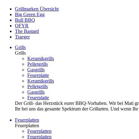
Grillmarken Übersicht
Big Green Egg
Bull BBQ
OFYR
The Bastard
Traeger
Grills
Grills
Keramikgrills
Pelletgrills
Gasgrills
Feuerplatte
Keramikgrills
Pelletgrills
Gasgrills
Feuerplatte
Der Grill- das Herzstück eurer BBQ-Vorhaben. Wir bei Mati grill
Ihr bei uns das gesamte Spektrum der Grillarten. Und wenn Ihr li
Feuerplatten
Feuerplatten
Feuerplatten
Feuerplatten